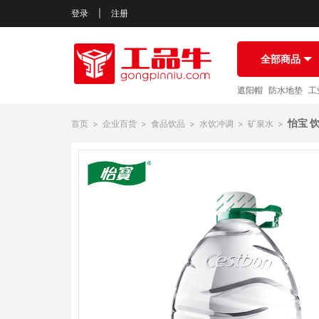
登录
|
注册
全部商品
遮阳帽
防水地垫
工
怡宝 
首页
>
企业百货
>
食品饮品
>
水饮冲调
>
矿泉水
>