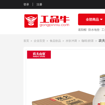
登录
|
注册
全部商品
遮阳帽
防水地垫
工
农夫
首页
>
企业百货
>
食品饮品
>
水饮冲调
>
咖啡/奶茶
>